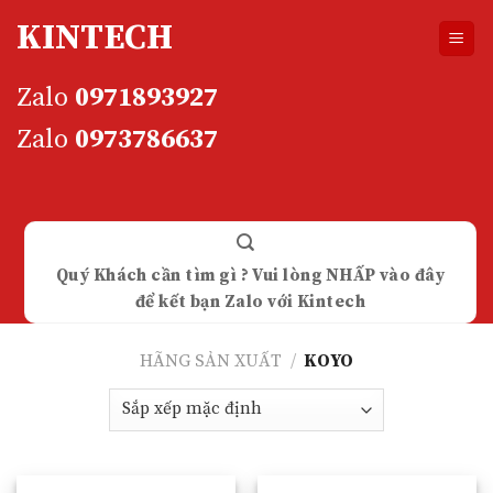
Skip
KINTECH
to
content
Zalo
0971893927
Zalo
0973786637
Quý Khách cần tìm gì ? Vui lòng NHẤP vào đây
để kết bạn Zalo với Kintech
HÃNG SẢN XUẤT
/
KOYO