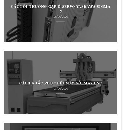
CÁC LỖI THƯỜNG GẶP Ở SERVO YASKAWA SIGMA
5
08/06/2020
CÁCH KHẮC PHỤC LỖI MÁY GỖ, MÁY CNC
07/06/2020