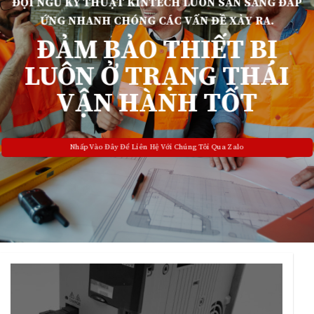
ĐỘI NGŨ KỸ THUẬT KINTECH LUÔN SẴN SÀNG ĐÁP
ỨNG NHANH CHÓNG CÁC VẤN ĐỀ XẢY RA.
ĐẢM BẢO THIẾT BỊ
LUÔN Ở TRẠNG THÁI
VẬN HÀNH TỐT
Nhấp Vào Đây Để Liên Hệ Với Chúng Tôi Qua Zalo