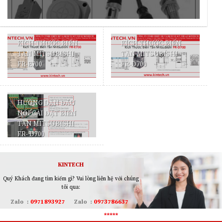
KÍCH THƯỚC BIẾN
KÍCH THƯỚC BIẾN
TẦN MITSUBISHI
TẦN MITSUBISHI
FR-E700
FR-D700
HƯỚNG DẪN ĐẤU
NỐI CÀI ĐẶT BIẾN
TẦN MITSUBISHI
FR- D700
KINTECH
Quý Khách đang tìm kiếm gì? Vui lòng liên hệ với chúng
tôi qua:
Zalo
:
0971893927
Zalo
:
0973786637
Email:
info@kintech.vn