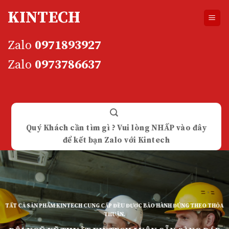
Skip
KINTECH
to
content
Zalo
0971893927
Zalo
0973786637
Quý Khách cần tìm gì ? Vui lòng NHẤP vào đây
để kết bạn Zalo với Kintech
TẤT CẢ SẢN PHẨM KINTECH CUNG CẤP ĐỀU ĐƯỢC BẢO HÀNH ĐÚNG THEO THỎA
THUẬN.