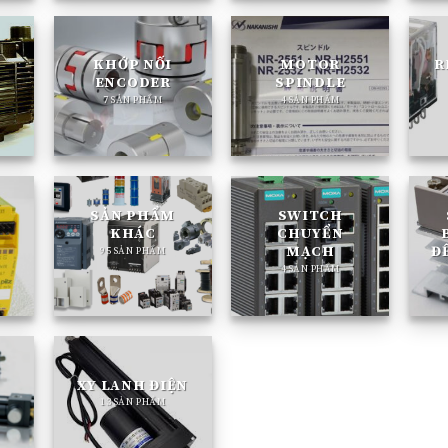
KHỚP NỐI
MOTOR
R
ENCODER
SPINDLE
7 SẢN PHẨM
4 SẢN PHẨM
SẢN PHẨM
SWITCH
KHÁC
CHUYỂN
MẠCH
Đ
95 SẢN PHẨM
4 SẢN PHẨM
XY LANH ĐIỆN
13 SẢN PHẨM