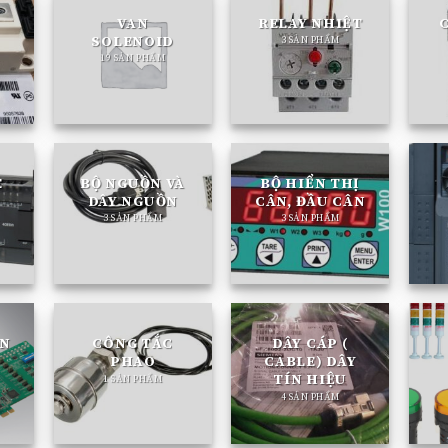
VAN
RELAY NHIỆT
SOLENOID
3 SẢN PHẨM
19 SẢN PHẨM
E
BỘ NGUỒN VÀ
BỘ HIỂN THỊ
DÂY NGUỒN
CÂN, ĐẦU CÂN
3 SẢN PHẨM
3 SẢN PHẨM
ỀN
CÔNG TẮC
DÂY CÁP (
PHAO
CABLE) DÂY
TÍN HIỆU
1 SẢN PHẨM
4 SẢN PHẨM