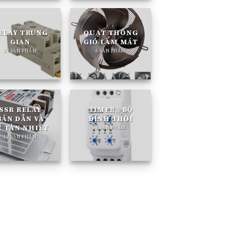
ELAY TRUNG
QUẠT THÔNG
GIAN
GIÓ LÀM MÁT
27 SẢN PHẨM
6 SẢN PHẨM
SSR RELAY
TIMER_ BỘ
BÁN DẪN VÀ
ĐỊNH THỜI
Ế TẢN NHIỆT
1 SẢN PHẨM
12 SẢN PHẨM