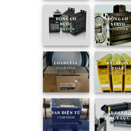
ĐỘNG CƠ
ĐỘNG CƠ
BƯỚC
SERVO
7 SẢN PHẨM
354 SẢN PHẨM
LOADCELL
RELAY AN
TOÀN
24 SẢN PHẨM
4 SẢN PHẨM
VAN ĐIỆN TỪ
XY LANH
THỦY LỰC
2 SẢN PHẨM
7 SẢN PHẨM