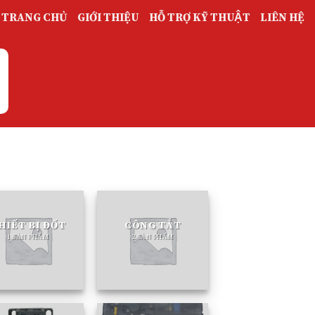
TRANG CHỦ
GIỚI THIỆU
HỖ TRỢ KỸ THUẬT
LIÊN HỆ
HIẾT BỊ ĐỐT
CÔNG TẮT
1 SẢN PHẨM
2 SẢN PHẨM