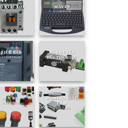
CONTACTOR
MÁY IN
18 SẢN PHẨM
10 SẢN PHẨM
BIẾN TẦN
BỘ CHUYỂN
ĐỔI TÍN HIỆU
67 SẢN PHẨM
7 SẢN PHẨM
ĐÈN BÁO
DOMINO GIẮC
CẮM
8 SẢN PHẨM
1 SẢN PHẨM