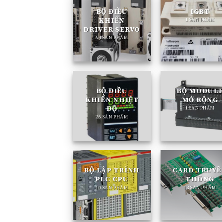
BỘ ĐIỀU
IGBT
KHIỂN
1 SẢN PHẨM
DRIVER SERVO
64 SẢN PHẨM
BỘ ĐIỀU
BỘ MODUL
KHIỂN NHIỆT
MỞ RỘNG
ĐỘ
1 SẢN PHẨM
26 SẢN PHẨM
BỘ LẬP TRÌNH
CARD TRUY
PLC CPU
THÔNG
10 SẢN PHẨM
13 SẢN PHẨM