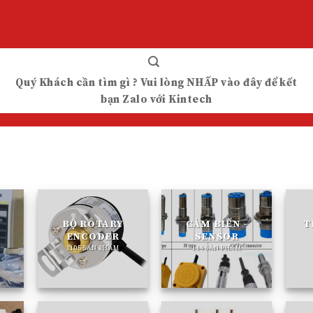
Quý Khách cần tìm gì ? Vui lòng NHẤP vào đây để kết
bạn Zalo với Kintech
BỘ ROTARY
CẢM BIẾN -
T
ENCODER
SENSOR
1105 SẢN PHẨM
114 SẢN PHẨM