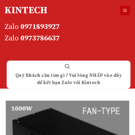
Skip
KINTECH
to
content
Zalo
0971893927
Zalo
0973786637
Quý Khách cần tìm gì ? Vui lòng NHẤP vào đây
để kết bạn Zalo với Kintech