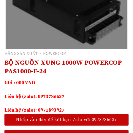
HÃNG SẢN XUẤT
/
POWERCOP
BỘ NGUỒN XUNG 1000W POWERCOP
PAS1000-F-24
GIÁ : 000 VND
Liên hệ (zalo): 0973786637
Liên hệ (zalo): 0971893927
Nhấp vào đây để kết bạn Zalo với 0973786637