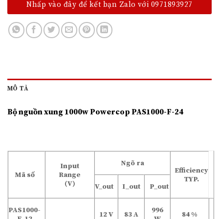
Nhấp vào đây để kết bạn Zalo với 0971893927
MÔ TẢ
Bộ nguồn xung 1000w Powercop PAS1000-F-24
Ngõ ra
Input
Efficiency
Mã số
Range
TYP.
(V)
V_out
I_out
P_out
PAS1000-
996
12 V
83 A
84 %
F-12
W