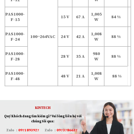
PAS1000-
1,005
15 V
67 A
84 %
F-15
W
PAS1000-
1,008
100~264VAC
24 V
42 A
88 %
F-24
W
PAS1000-
980
28 V
35 A
88 %
F-28
W
PAS1000-
1,008
48 V
21 A
88 %
F-48
W
KINTECH
Quý Khách đang tìm kiếm gì? Vui lòng liên hệ với
chúng tôi qua:
Zalo
:
0971893927
Zalo
:
0973786637