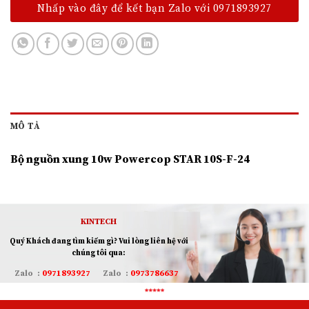
Nhấp vào đây để kết bạn Zalo với 0971893927
MÔ TẢ
Bộ nguồn xung 10w Powercop STAR 10S-F-24
KINTECH
Quý Khách đang tìm kiếm gì? Vui lòng liên hệ với
chúng tôi qua:
Zalo
:
0971893927
Zalo
:
0973786637
Email:
info@kintech.vn