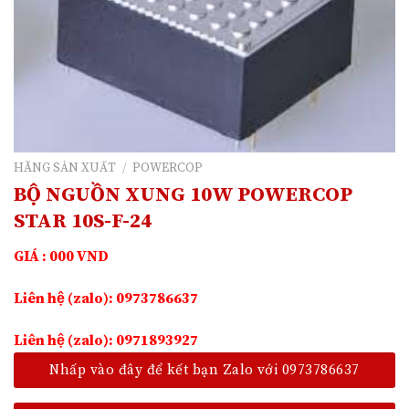
HÃNG SẢN XUẤT
/
POWERCOP
BỘ NGUỒN XUNG 10W POWERCOP
STAR 10S-F-24
GIÁ : 000 VND
Liên hệ (zalo): 0973786637
Liên hệ (zalo): 0971893927
Nhấp vào đây để kết bạn Zalo với 0973786637