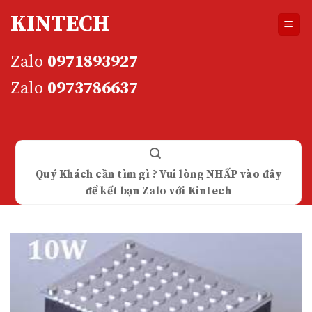
Skip
KINTECH
to
content
Zalo
0971893927
Zalo
0973786637
Quý Khách cần tìm gì ? Vui lòng NHẤP vào đây
để kết bạn Zalo với Kintech