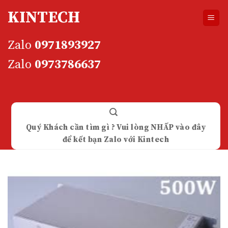
Skip
KINTECH
to
content
Zalo
0971893927
Zalo
0973786637
Quý Khách cần tìm gì ? Vui lòng NHẤP vào đây
để kết bạn Zalo với Kintech