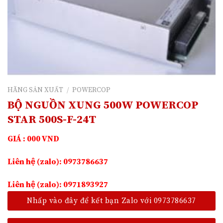
HÃNG SẢN XUẤT
/
POWERCOP
BỘ NGUỒN XUNG 500W POWERCOP
STAR 500S-F-24T
GIÁ : 000 VND
Liên hệ (zalo): 0973786637
Liên hệ (zalo): 0971893927
Nhấp vào đây để kết bạn Zalo với 0973786637