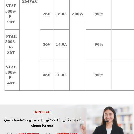
264VAC
STAR
500S-
28V
18.0A
500W
90%
F-
28T
STAR
500S-
36V
14.0A
90%
F-
36T
STAR
500S-
48V
10.0A
90%
F-
48T
KINTECH
Quý Khách đang tìm kiếm gì? Vui lòng liên hệ với
chúng tôi qua: