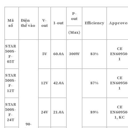
P-
out
Điện
Mã
V-
I-out
Efficiency
Approve
thế vào
số
out
(Max)
STAR
CE
500S-
5V
60.0A
300W
83%
EN60950
F-
1
05T
STAR
CE
500S-
12V
42.0A
87%
EN60950
F-
1
12T
STAR
CE
500S-
24V
21.0A
89%
EN60950
F-
1, KC
24T
90-